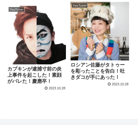
YouTuber
YouTuber
ロシアン佐藤がタトゥー
カブキンが逮捕寸前の炎
を彫ったことを告白！吐
上事件を起こした！素顔
きダコが手にあった！
がバレた！慶應卒！
2023.10.28
2023.10.28