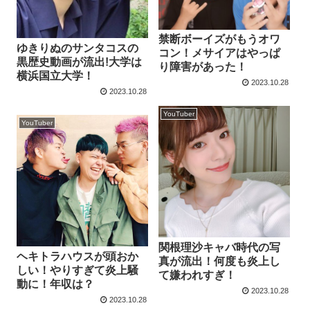
禁断ボーイズがもうオワ
ゆきりぬのサンタコスの
コン！メサイアはやっぱ
黒歴史動画が流出!大学は
り障害があった！
横浜国立大学！
2023.10.28
2023.10.28
YouTuber
YouTuber
関根理沙キャバ時代の写
ヘキトラハウスが頭おか
真が流出！何度も炎上し
しい！やりすぎて炎上騒
て嫌われすぎ！
動に！年収は？
2023.10.28
2023.10.28