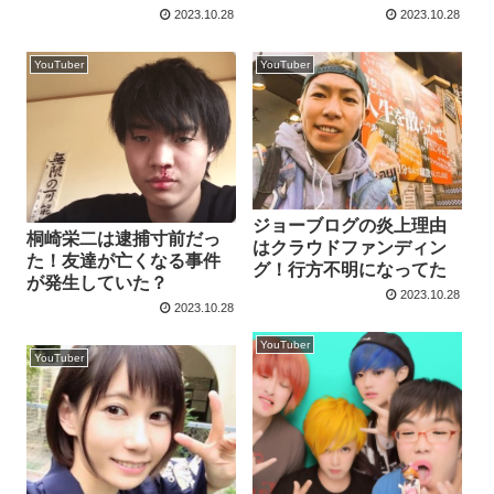
2023.10.28
2023.10.28
YouTuber
YouTuber
ジョーブログの炎上理由
桐崎栄二は逮捕寸前だっ
はクラウドファンディン
た！友達が亡くなる事件
グ！行方不明になってた
が発生していた？
2023.10.28
2023.10.28
YouTuber
YouTuber