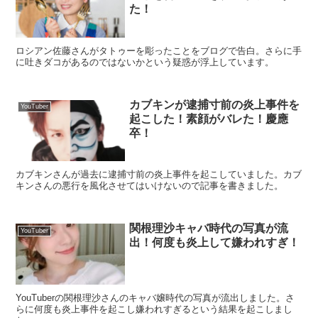
た！
ロシアン佐藤さんがタトゥーを彫ったことをブログで告白。さらに手
に吐きダコがあるのではないかという疑惑が浮上しています。
カブキンが逮捕寸前の炎上事件を
YouTuber
起こした！素顔がバレた！慶應
卒！
カブキンさんが過去に逮捕寸前の炎上事件を起こしていました。カブ
キンさんの悪行を風化させてはいけないので記事を書きました。
関根理沙キャバ時代の写真が流
YouTuber
出！何度も炎上して嫌われすぎ！
YouTuberの関根理沙さんのキャバ嬢時代の写真が流出しました。さ
らに何度も炎上事件を起こし嫌われすぎるという結果を起こしまし