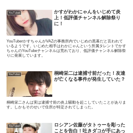
かすがわかにゃんをいじめて炎
YouTuber
上！低評価チャンネル解除祭り
に！
YouTuberかすちゃんがVAZの事務所内でいじめの黒幕だと言われて
いるようです。いじめた相手はわかにゃんという所属タレントでかす
ちゃんのYouTubeチャンネルは荒れており、低評価チャンネル解除祭
りに発展しています。
桐崎栄二は逮捕寸前だった！友達
YouTuber
が亡くなる事件が発生していた？
桐崎栄二さんは実は逮捕寸前の炎上騒動を起こしていたことがありま
す。しかもそのせいで住所が特定されてしまった。
ロシアン佐藤がタトゥーを彫った
YouTuber
ことを告白！吐きダコが手にあっ