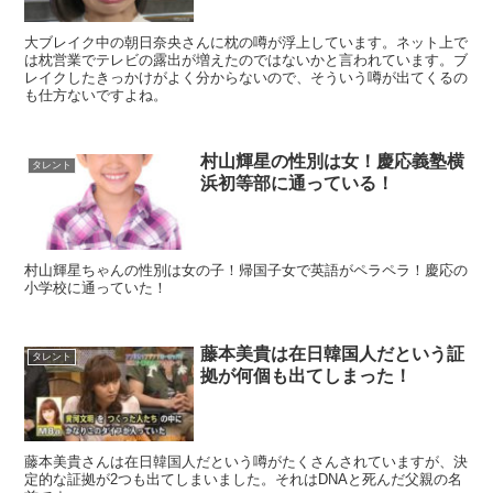
大ブレイク中の朝日奈央さんに枕の噂が浮上しています。ネット上で
は枕営業でテレビの露出が増えたのではないかと言われています。ブ
レイクしたきっかけがよく分からないので、そういう噂が出てくるの
も仕方ないですよね。
村山輝星の性別は女！慶応義塾横
タレント
浜初等部に通っている！
村山輝星ちゃんの性別は女の子！帰国子女で英語がペラペラ！慶応の
小学校に通っていた！
藤本美貴は在日韓国人だという証
タレント
拠が何個も出てしまった！
藤本美貴さんは在日韓国人だという噂がたくさんされていますが、決
定的な証拠が2つも出てしまいました。それはDNAと死んだ父親の名