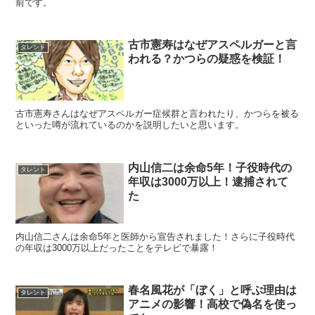
前です。
古市憲寿はなぜアスペルガーと言
タレント
われる？かつらの疑惑を検証！
古市憲寿さんはなぜアスペルガー症候群と言われたり、かつらを被る
といった噂が流れているのかを説明したいと思います。
内山信二は余命5年！子役時代の
タレント
年収は3000万以上！逮捕されて
た
内山信二さんは余命5年と医師から宣告されました！さらに子役時代
の年収は3000万以上だったことをテレビで暴露！
春名風花が「ぼく」と呼ぶ理由は
タレント
アニメの影響！高校で偽名を使っ