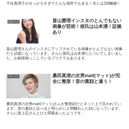
千住真理子がせっかちすぎてどんな場所でも走る！夫とは2回離婚！
畠山愛理インスタのとんでもない
タレント
画像が芸術！彼氏は山本湧！証拠
あり
畠山愛理さんのインスタにアップされている画像がとんでもない画像
だと話題になっています。さらに彼氏は山本湧だとバレてしまいまし
た。お姫様抱っこしているプリクラもあります。
桑田真澄の次男matt(マット)が完
タレント
全に整形！昔の素顔と違う！
桑田真澄の次男matt(マット)さんが整形顔だとネット上で言われてい
ます。昔の素顔と比べると明らかに人間離れした顔になっています。
さらに坂上忍さんとひと悶着あったようです。