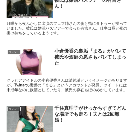
彼氏は婚活バスツアーの有吉さ
ん！
月曜から夜ふかしに出演のフェフ姉さんの腕と指にタトゥーが掘って
いました。彼氏は婚活バスツアーで会った有吉さん。仕事は昼と夜の
掛け持ちをしているようです。
小倉優香の裏垢『まる』がバレて
タレント
彼氏や酒癖の悪さもバレてしまっ
た
グラビアアイドルの小倉優香さんは清純派というイメージがあります
が、Twitterの裏垢の「まる」というアカウントが発覚。ツイートには
未成年なのに飲酒としていたり、彼氏の存在もほのめかしています。
千住真理子がせっかちすぎてどん
タレント
な場所でも走る！夫とは2回離
婚！