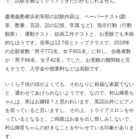
で、試験を難なくクリアできたのかもしれません。
慶應義塾横浜初等部の試験内容は、ペーパーテスト(図
形、数量、言語、話の記憶、常識 など)、指示行動（行動
観察）、運動テスト、絵画工作テストと、お受験でも本格
的なほうです。倍率は12.7倍とトップクラスで、2018年
の志願者数「男子772名、女子601名」に対し、合格者数
が「男子66名、女子42名」でした。お受験の難関校と言
えそうで、入学金や授業料などは高額です。
いくら子供の頭がよくても、それなりに裕福な家庭でない
と、通わせてあげられないようです。なので、村山輝星ち
ゃんは、実はお嬢様？と思われいます。英語以外にピアノ
を習っていると言いますし、その上、トライアスロンをや
っているとなると、ご両親はお金を出し惜しみしないで、
村山輝星ちゃんの好きなことをやらせている印象がありま
す。