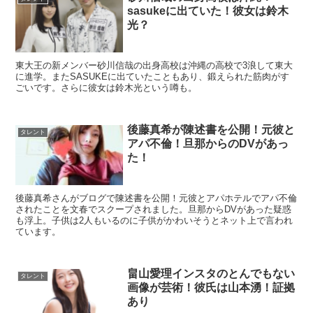
sasukeに出ていた！彼女は鈴木
光？
東大王の新メンバー砂川信哉の出身高校は沖縄の高校で3浪して東大
に進学。またSASUKEに出ていたこともあり、鍛えられた筋肉がす
ごいです。さらに彼女は鈴木光という噂も。
後藤真希が陳述書を公開！元彼と
タレント
アパ不倫！旦那からのDVがあっ
た！
後藤真希さんがブログで陳述書を公開！元彼とアパホテルでアパ不倫
されたことを文春でスクープされました。旦那からDVがあった疑惑
も浮上。子供は2人もいるのに子供がかわいそうとネット上で言われ
ています。
畠山愛理インスタのとんでもない
タレント
画像が芸術！彼氏は山本湧！証拠
あり