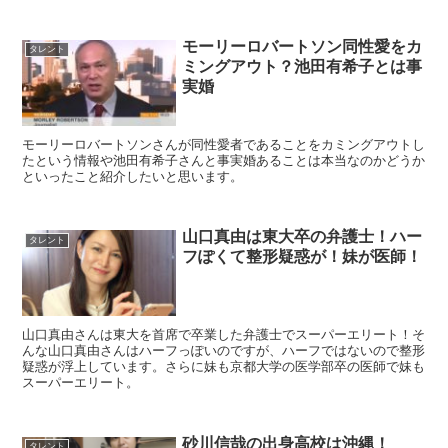
モーリーロバートソン同性愛をカ
タレント
ミングアウト？池田有希子とは事
実婚
モーリーロバートソンさんが同性愛者であることをカミングアウトし
たという情報や池田有希子さんと事実婚あることは本当なのかどうか
といったこと紹介したいと思います。
山口真由は東大卒の弁護士！ハー
タレント
フぽくて整形疑惑が！妹が医師！
山口真由さんは東大を首席で卒業した弁護士でスーパーエリート！そ
んな山口真由さんはハーフっぽいのですが、ハーフではないので整形
疑惑が浮上しています。さらに妹も京都大学の医学部卒の医師で妹も
スーパーエリート。
砂川信哉の出身高校は沖縄！
タレント