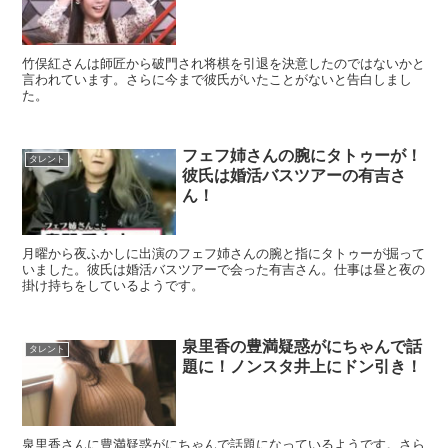
竹俣紅さんは師匠から破門され将棋を引退を決意したのではないかと
言われています。さらに今まで彼氏がいたことがないと告白しまし
た。
フェフ姉さんの腕にタトゥーが！
タレント
彼氏は婚活バスツアーの有吉さ
ん！
月曜から夜ふかしに出演のフェフ姉さんの腕と指にタトゥーが掘って
いました。彼氏は婚活バスツアーで会った有吉さん。仕事は昼と夜の
掛け持ちをしているようです。
泉里香の豊満疑惑がにちゃんで話
タレント
題に！ノンスタ井上にドン引き！
泉里香さんに豊満疑惑がにちゃんで話題になっているようです。さら