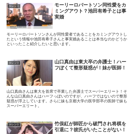
モーリーロバートソン同性愛をカ
タレント
ミングアウト？池田有希子とは事
実婚
モーリーロバートソンさんが同性愛者であることをカミングアウトし
たという情報や池田有希子さんと事実婚あることは本当なのかどうか
といったこと紹介したいと思います。
山口真由は東大卒の弁護士！ハー
タレント
フぽくて整形疑惑が！妹が医師！
山口真由さんは東大を首席で卒業した弁護士でスーパーエリート！そ
んな山口真由さんはハーフっぽいのですが、ハーフではないので整形
疑惑が浮上しています。さらに妹も京都大学の医学部卒の医師で妹も
スーパーエリート。
竹俣紅が師匠から破門され将棋を
タレント
引退に？彼氏がいたことがない！