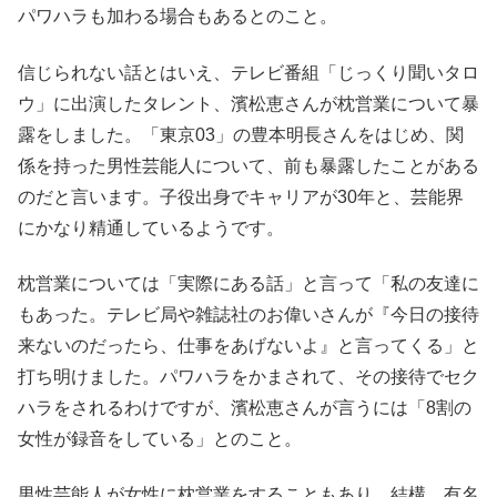
パワハラも加わる場合もあるとのこと。
信じられない話とはいえ、テレビ番組「じっくり聞いタロ
ウ」に出演したタレント、濱松恵さんが枕営業について暴
露をしました。「東京03」の豊本明長さんをはじめ、関
係を持った男性芸能人について、前も暴露したことがある
のだと言います。子役出身でキャリアが30年と、芸能界
にかなり精通しているようです。
枕営業については「実際にある話」と言って「私の友達に
もあった。テレビ局や雑誌社のお偉いさんが『今日の接待
来ないのだったら、仕事をあげないよ』と言ってくる」と
打ち明けました。パワハラをかまされて、その接待でセク
ハラをされるわけですが、濱松恵さんが言うには「8割の
女性が録音をしている」とのこと。
男性芸能人が女性に枕営業をすることもあり、結構、有名