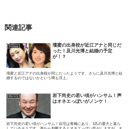
関連記事
壇蜜の出身校が近江アナと同じだ
タレント
った！及川光博と結婚の予定
が！？
壇蜜と近江アナの出身校が同じだったようです。さらに及川光博と結
婚するのではないかという噂も浮上。
岩下尚史の若い頃がハンサム！声
タレント
はオネエっぽいがノンケ！
岩下尚史の若い頃がハンサム！自宅は青梅にあり、1匹の愛犬と暮ら
しているそうです。声から判断するとオネエっぽい気がしますが、オ