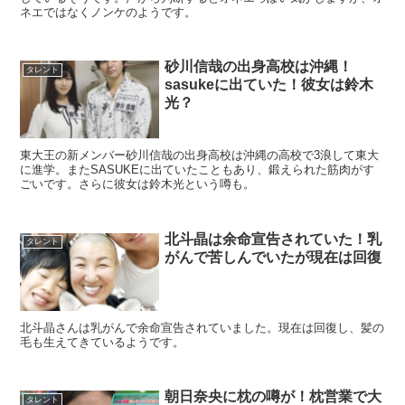
ネエではなくノンケのようです。
砂川信哉の出身高校は沖縄！
タレント
sasukeに出ていた！彼女は鈴木
光？
東大王の新メンバー砂川信哉の出身高校は沖縄の高校で3浪して東大
に進学。またSASUKEに出ていたこともあり、鍛えられた筋肉がす
ごいです。さらに彼女は鈴木光という噂も。
北斗晶は余命宣告されていた！乳
タレント
がんで苦しんでいたが現在は回復
北斗晶さんは乳がんで余命宣告されていました。現在は回復し、髪の
毛も生えてきているようです。
朝日奈央に枕の噂が！枕営業で大
タレント