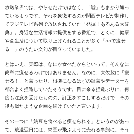
放送業界では、やらせだけではなく、「嘘」もまかり通っ
ているようです。それを象徴するのが関西テレビが制作し
てフジテレビ系列で放送されていた「発掘！あるある大辞
典」。身近な生活情報の提供をする番組で、とくに、健康
や食生活について取り上げられることが多く「○○で痩せ
る！」のうたい文句が目立っていました。
とはいえ、実際は、なにか食べたからといって、そんなに
簡単に痩せるわけではありません。なのに、大袈裟に「痩
せる！」と言ったり、根拠になるはずの証言やデーターを
都合よく捏造していたそうです。目に余る捏造ぶりに、何
度も注意を受けたものの、訂正をすこしするだけで、その
後も似たような企画を続けていたと言います。
その一つに「納豆を食べると痩せられる」というのがあっ
て、放送翌日には、納豆が飛ぶように売れる事態に。そう