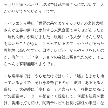
っちりと撮られたり、現場では武井咲さんに気づいて、人
だかりができていたそうです。
・バラエティ番組「世界の果てまでイッテQ」の宮川大輔
さんが世界の祭りに参加する人気企画でやらせがあったと
「週刊文春」が報じました。現地にいる人が「そんな祭り
を聞いたことがない」と言っているので、やらせがあった
可能性は高いですが、日本テレビが一からやらせをしたの
か、海外コーディネーションの会社に騙されたのか、そこ
らへんは有耶無耶のようです。
・放送業界では、やらせだけではなく、「嘘」もまかり通
っているようで、それを象徴するのが「発掘！あるある大
辞典」。大袈裟に「痩せる！」と言ったり、根拠になるは
ずの証言やデーターを都合よく捏造して、何度も注意を受
け、番組は打ち切り、関西テレビの社長は辞任の事態にな