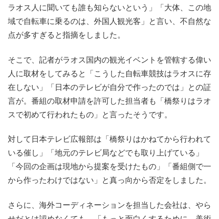
ラオス人に聞いても誰も知らないという」「大体、この地
域で自転車に乗るのは、外国人観光客」と言い、不自然な
点が多すぎると指摘をしました。
そこで、記者がラオス国内の観光イベントを管轄する偉い
人に取材をしてみると「こうした自転車競技はラオスに存
在しない」「日本のテレビが自分で作ったのでは」との証
言が。番組の取材申請を許可した担当者も「橋祭りはラオ
スで初めて行われたもの」と言ったそうです。
対して日本テレビ広報部は「橋祭りはかねてから行われて
いる催し」「地元のテレビ局などでも取り上げている」
「今回の企画は現地から提案を受けたもの」「番組側で一
から作ったわけではない」と真っ向から否定をしました。
さらに、海外コーディネーションを担当した会社は、やら
せだとは認めなくても、「もっと面白くするために、美術