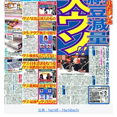
出典：hachi8 – Hachibachi