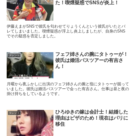
た！喫煙疑惑でSNSが炎上！
伊藤えまがSNSで彼氏を匂わせてりょうくんという彼氏がいたとバ
レてしまいました。喫煙疑惑が浮上し炎上しましたが、自身のSNS
でその疑惑を否定しました。
フェフ姉さんの腕にタトゥーが！
タレント
彼氏は婚活バスツアーの有吉さ
ん！
月曜から夜ふかしに出演のフェフ姉さんの腕と指にタトゥーが掘って
いました。彼氏は婚活バスツアーで会った有吉さん。仕事は昼と夜の
掛け持ちをしているようです。
ひろゆきの嫁は会計士！結婚した
タレント
理由はビザのため！現在はパリに
移住