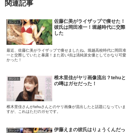
関連記事
佐藤仁美がライザップで痩せた！
タレント
彼氏は岡田准一！堀越時代に交際
した
最近、佐藤仁美がライザップで痩せましたね。堀越高校時代に岡田准
一と交際していたと暴露！また若い頃は清純派女優としてかなり可愛
かった！
椎木里佳がヤリ画像流出？tehuと
タレント
の噂はガセだった！
椎木里佳さんがtehuさんとのヤリ画像が流出したと話題になっていま
すが、これはただのガセです。
伊藤えまの彼氏はりょうくんだっ
タレント