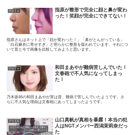
指原が整形で完全に顔と鼻が変わ
アイドル
った！笑顔が完全にできてない！
指原さんはネット上で「顔が変わった！」「鼻がとんがっている」
「白石麻衣に寄せすぎ」と明らかに整形を疑われています。それにつ
いて昔と今で画像を比較してみようと思います。
和田まあやが難病苦しんでいた！
アイドル
文春砲で不人気になってしまっ
た！
乃木坂46の和田まあやが実は昔、難病で苦しんでいたようです。さ
らに不人気な理由は文春砲にあってしまったようです。
山口真帆が真相を暴露！本当の犯
アイドル
人はNGTメンバー西潟茉莉奈だっ
た