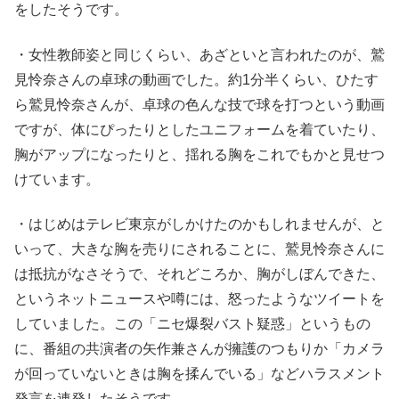
をしたそうです。
・女性教師姿と同じくらい、あざといと言われたのが、鷲
見怜奈さんの卓球の動画でした。約1分半くらい、ひたす
ら鷲見怜奈さんが、卓球の色んな技で球を打つという動画
ですが、体にぴったりとしたユニフォームを着ていたり、
胸がアップになったりと、揺れる胸をこれでもかと見せつ
けています。
・はじめはテレビ東京がしかけたのかもしれませんが、と
いって、大きな胸を売りにされることに、鷲見怜奈さんに
は抵抗がなさそうで、それどころか、胸がしぼんできた、
というネットニュースや噂には、怒ったようなツイートを
していました。この「ニセ爆裂バスト疑惑」というもの
に、番組の共演者の矢作兼さんが擁護のつもりか「カメラ
が回っていないときは胸を揉んでいる」などハラスメント
発言を連発したそうです。