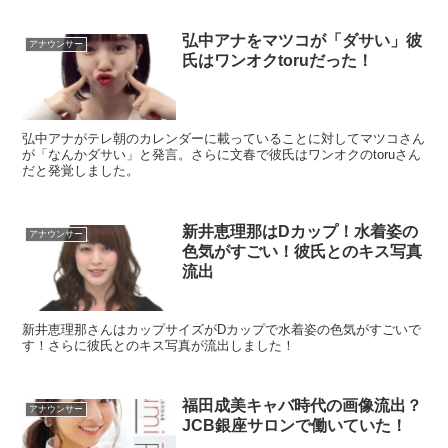
弘中アナをマツコが「ダサい」彼
アナウンサー
氏はワンオクtoruだった！
弘中アナがテレ朝のカレンダーに載っていることに対してマツコさん
が「なんかダサい」と発言。さらに文春で彼氏はワンオクのtoruさん
だと発覚しました。
新井恵理那はDカップ！水着姿の
アナウンサー
色気がすごい！彼氏とのキス写真
流出
新井恵理那さんはカップサイズがDカップで水着姿の色気がすごいで
す！さらに彼氏とのキス写真が流出しました！
福田成美キャバ時代の画像流出？
アナウンサー
JCB銀座サロンで働いていた！