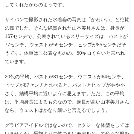
してくれたからのようです。
サイパンで撮影された水着姿の写真は「かわいい」と絶賛
の嵐でした。そんな絶賛された山本美月さんは、身長が
167センチで、公表されているスリーサイズは、バストが
77センチ、ウェストが59センチ、ヒップが85センチだそ
うです。体重は非公表なものの、50キロくらいと言われ
ています。
20代の平均、バストが81センチ、ウエストが64センチ、
ヒップが87センチと比べると、バストとヒップがやや小
さく、結構平均に近いように思えます。ただ、この平均
は、平均身長によるものなので、身長が高い山本美月さん
なら、ウェストはかなり細いと言えるでしょう。
グラビアアイドルではないので、セクシーな体型をしては
いませんが、平均よりの体つきはモデルとして色々な服を