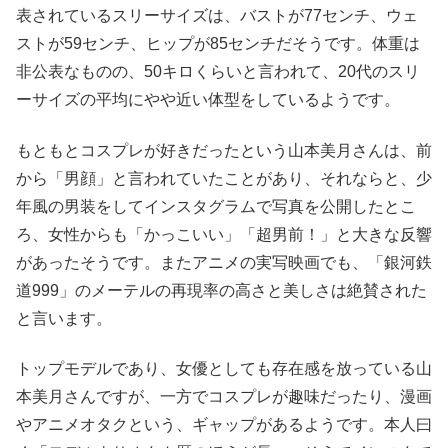
表されているスリーサイズは、バストが77センチ、ウェ
ストが59センチ、ヒップが85センチだそうです。体重は
非公表なものの、50キロくらいと言われて、20代のスリ
ーサイズの平均にやや近い体型をしているようです。
もともとコスプレが好きだったという山本美月さんは、前
から「男顔」と言われていたことがあり、それならと、少
年風の男装をしてインスタグラムで写真を公開したとこ
ろ、女性からも「かっこいい」「超男前！」と大きな反響
があったそうです。またアニメの実写映画でも、「銀河鉄
道999」のメーテルの再現率の高さと美しさは絶賛された
と言います。
トップモデルであり、女優としても存在感を放っている山
本美月さんですが、一方でコスプレが趣味だったり、漫画
やアニメオタクという、ギャップがあるようです。本人曰