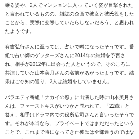
乗る姿や、2人でマンションに入っ ていく姿が目撃された
と言われているものの、雑誌の企画で彼女と彼氏役をした
ことから、実際に交際していたらしないだろう、と思われ
たようです。
有吉弘行さんに至っては、占いで噂になったそうです。番
組で占い師のゲッターズさんに2014年の結婚を予言さ
れ、相手が2012年に出会った人というので、そのころに
共演していた山本美月さんの名前があがったようです。結
果はご存知の通り、2人は結婚をしていません。
バラエティ番組「ナカイの窓」に出演した時に山本美月さ
んは、ファーストキスがいつかと問われて、「22歳」と
答え、相手はドラマ内での役所広司さんと言いったそうで
す。それが本当なら、プライベートではまだだったという
ことで、これまで噂になってきた彼氏は全部違うのではな