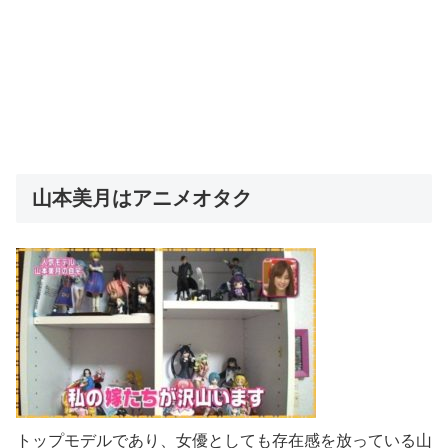
山本美月はアニメオタク
トップモデルであり、女優としても存在感を放っている山