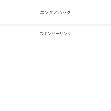
エンタメハック
スポンサーリンク