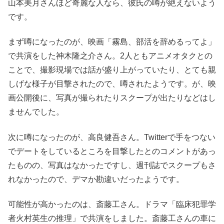
山本美月さんほど奇麗な人なら、彼氏の噂が絶えないよう
です。
まず噂になったのが、映画「霧島、部活を辞めるってよ」
で共演をした神木隆之介さん。2人ともアニメオタクとの
ことで、撮影現場では話が盛り上がっていたり、とても親
しげな様子が目撃されたので、噂されたようです。が、映
画公開後に、写真が撮られたりスクープが出たりなどはし
ませんでした。
次に噂になったのが、高良健吾さん。Twitterで手をつない
でデートをしているところを目撃したとのコメントがあっ
たものの、写真はなかったですし、週刊誌でスクープもさ
れなかったので、デマか勘違いだったようです。
可能性が高かったのは、斎藤工さん。ドラマ「臨床犯罪学
者火村英生の推理」で共演をしました。斎藤工さんの車に