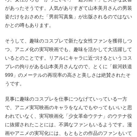
があったそうです。人気がありすぎて山本美月さんの男装
姿だけをおさめた「男前写真集」が出版されるのではない
かとの噂もあります。
そうして、趣味のコスプレで新たな女性ファンを獲得しつ
つ、アニメ化の実写映画でも、趣味を活かして大活躍して
いるとのことです。リアルにキャラに近づけるというコス
プレの拘りがある山本美月さんなので、とくに「銀河鉄道
999」のメーテルの再現率の高さと美しさは絶賛されたそ
うです。
見事に趣味のコスプレを仕事につなげていっている一方
で、アニメ実写映画のキャラをなんでもやってもいいと思
われていなく、実写映画化「少女革命ウテナ」のウテナ役
に抜擢されたことには、不満なファンもいるようです。漫
画やアニメの実写化には、もともとの作品のファンもいて