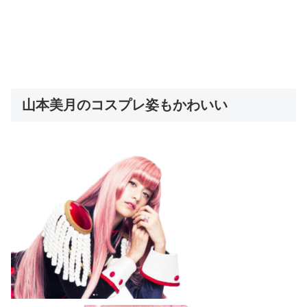
山本美月のコスプレ姿もかわいい