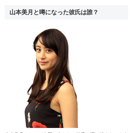
山本美月と噂になった彼氏は誰？